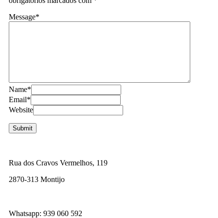
obrigatórios marcados com
*
Message
*
Name
*
Email
*
Website
Rua dos Cravos Vermelhos, 119
2870-313 Montijo
Whatsapp: 939 060 592